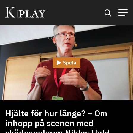
Start
Sök
Spela
Kategorier
Mina favoriter
Hjälte för hur länge? – Om
inhopp på scenen med
skådespelaren Niklas Hald