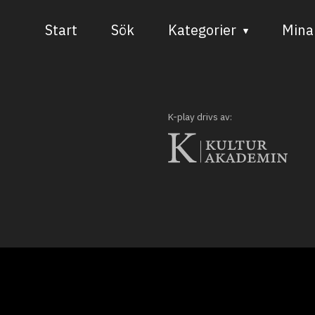
Start
Sök
Kategorier
Mina 
Audiovisuell media
Bild och form
K-play drivs av:
Dans
Musik
Teater