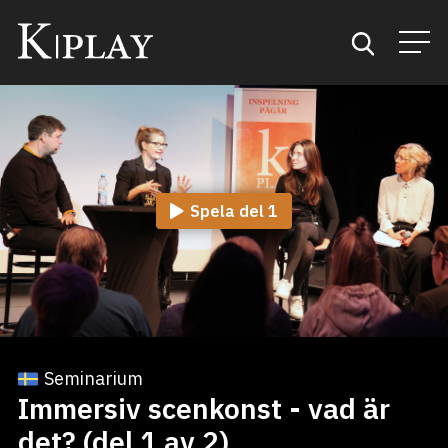
Start
Sök
Spela del 1
Kategorier
Mina favoriter
Seminarium
Immersiv scenkonst - vad är
det? (del 1 av 2)