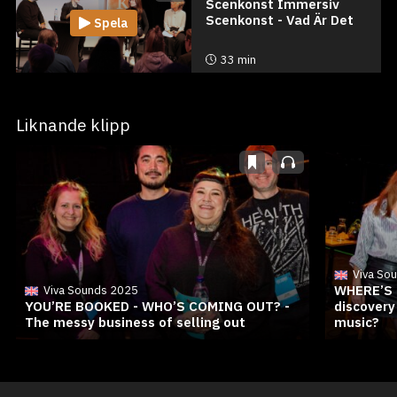
Scenkonst Immersiv
Scenkonst - Vad Är Det
Spela
33 min
Liknande klipp
Viva So
WHERE’S 
Viva Sounds 2025
YOU’RE BOOKED - WHO’S COMING OUT? -
discovery
The messy business of selling out
music?