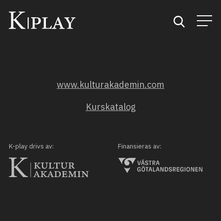
Start
www.kulturakademin.com
Sök
Kurskatalog
Kategorier
Mina favoriter
K-play drivs av:
Finansieras av: