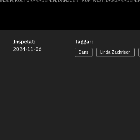
IANSEN, KULTURAKADEMIN, DANSCENTRUM VÄST, DANSAKADEMIN
Inspelat:
Taggar:
2024-11-06
Dans
Linda Zachrison