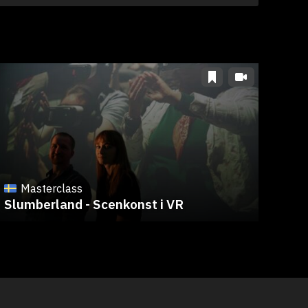
F
Ta 
Masterclass
Slumberland - Scenkonst i VR
ino