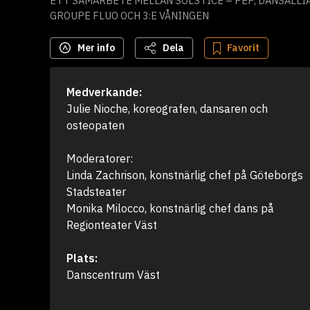
ETT SAMARBETE MELLAN SOLSTICE – PEP, DANSALL
GROUPE FLUO OCH 3:E VÅNINGEN
Mer info
Dela
Favorit
Medverkande:
Julie Nioche, koreografen, dansaren och 
osteopaten 

Moderatorer: 

Linda Zachrison, konstnärlig chef på Göteborgs 
Stadsteater

Monika Milocco, konstnärlig chef dans på 
Regionteater Väst
Plats:
Danscentrum Väst