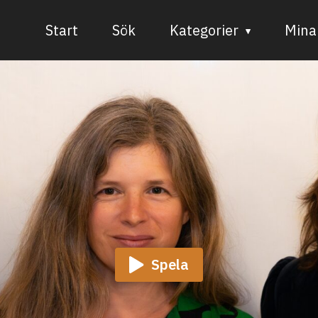
Start
Sök
Kategorier
Mina 
Audiovisuell media
Bild och form
Dans
Musik
Teater
Spela