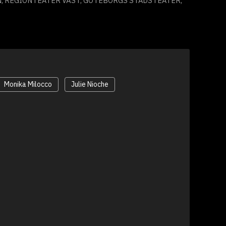
, REGIONTEATER VÄST, GÖTEBORGS STADSTEATER,
Monika Milocco
Julie Nioche