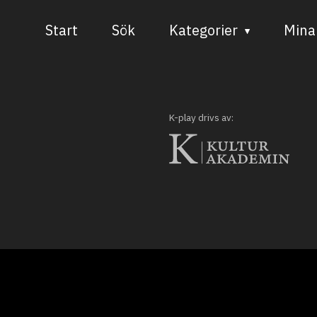
Start
Sök
Kategorier
Mina 
Audiovisuell media
Bild och form
K-play drivs av:
Dans
Musik
Teater