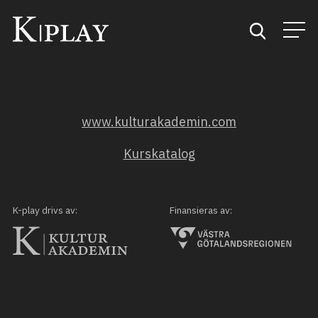
Start
www.kulturakademin.com
Sök
Kurskatalog
Kategorier
Mina favoriter
K-play drivs av:
Finansieras av: