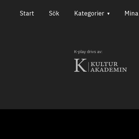
Start
Sök
Kategorier
Mina 
Audiovisuell media
Bild och form
K-play drivs av:
Dans
Musik
Teater