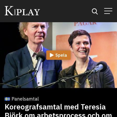
Start
Sök
Spela
Kategorier
Mina favoriter
Panelsamtal
Koreografsamtal med Teresia
Björk om arbetsprocess och om