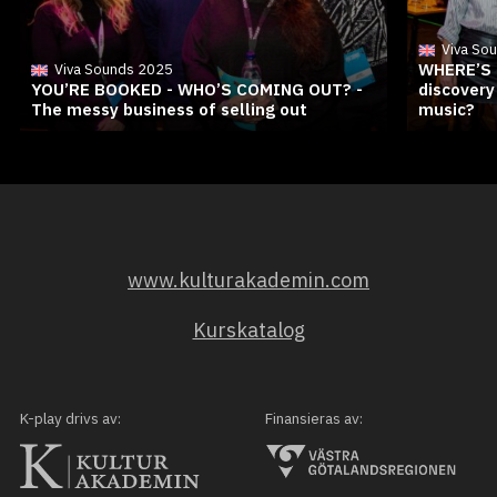
Viva So
WHERE’S 
Viva Sounds 2025
YOU’RE BOOKED - WHO’S COMING OUT? -
discovery
The messy business of selling out
music?
www.kulturakademin.com
Kurskatalog
K-play drivs av:
Finansieras av: