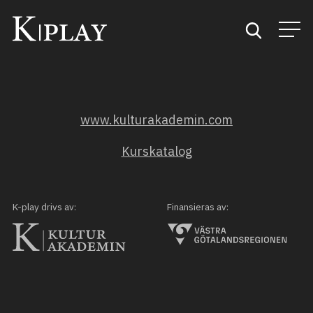
Start
www.kulturakademin.com
Sök
Kurskatalog
Kategorier
Mina favoriter
K-play drivs av:
Finansieras av: