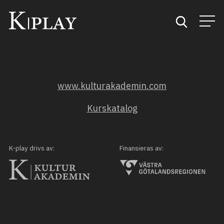
Start
www.kulturakademin.com
Sök
Kurskatalog
Kategorier
Mina favoriter
K-play drivs av:
Finansieras av: