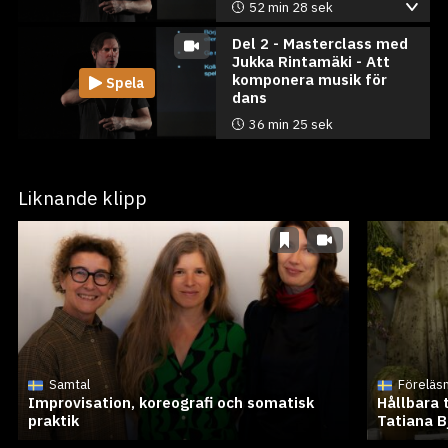
52 min
28 sek
Del 2 - Masterclass med
Jukka Rintamäki - Att
komponera musik för
Spela
dans
36 min
25 sek
Liknande klipp
Samtal
Föreläs
Improvisation, koreografi och somatisk
Hållbara 
praktik
Tatiana B