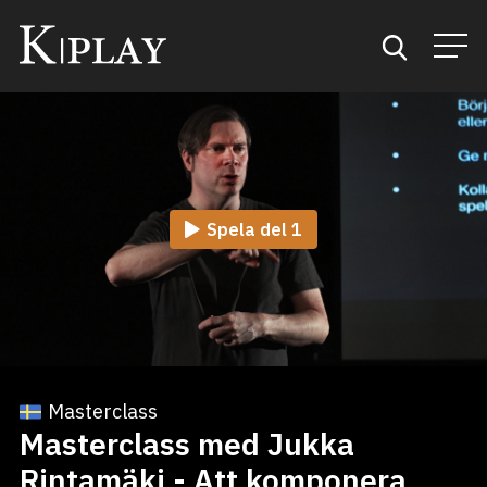
Start
Sök
Spela del 1
Kategorier
Mina favoriter
Masterclass
Masterclass med Jukka
Rintamäki - Att komponera