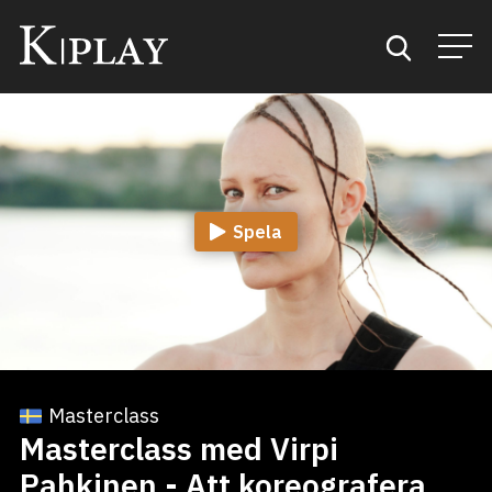
Start
Sök
Spela
Kategorier
Mina favoriter
Masterclass
Masterclass med Virpi
Pahkinen - Att koreografera