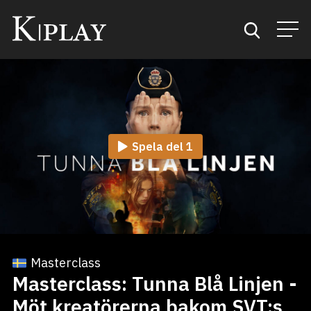
Start
Sök
Spela del 1
Kategorier
Mina favoriter
Masterclass
Masterclass: Tunna Blå Linjen -
Möt kreatörerna bakom SVT:s