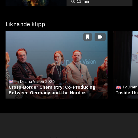
13 min
Liknande klipp
Tv Drama Vision 2026
Cross-Border Chemistry: Co-Producing
Tv Dram
Between Germany and the Nordics
Inside t