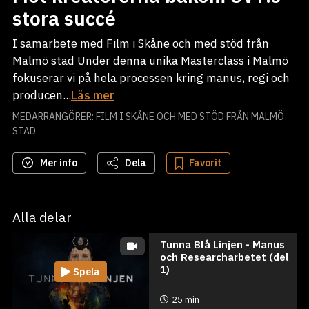
stora succé
I samarbete med Film i Skåne och med stöd från
Malmö stad Under denna unika Masterclass i Malmö
fokuserar vi på hela processen kring manus, regi och
producen...
Läs mer
MEDARRANGÖRER: FILM I SKÅNE OCH MED STÖD FRÅN MALMÖ
STAD
Mer info
Dela
Favorit
Alla delar
Tunna Blå Linjen - Manus
och Researcharbetet (del
1)
Spela
25 min