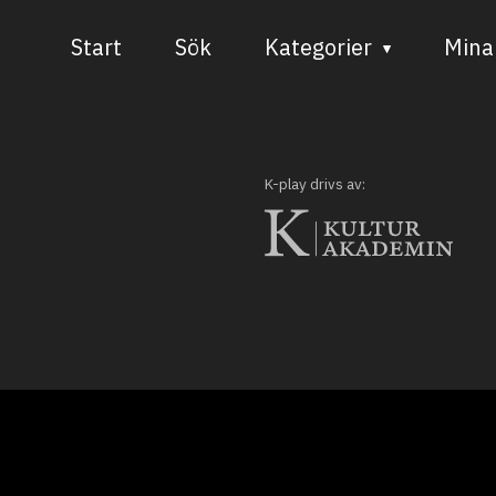
Start
Sök
Kategorier
Mina 
Audiovisuell media
Bild och form
K-play drivs av:
Dans
Musik
Teater