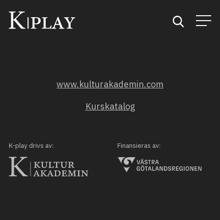
Start
www.kulturakademin.com
Sök
Kurskatalog
Kategorier
Mina favoriter
K-play drivs av:
Finansieras av: