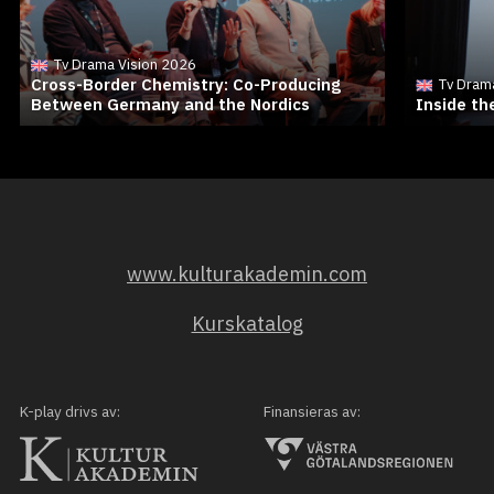
Tv Drama Vision 2026
Cross-Border Chemistry: Co-Producing
Tv Dram
Between Germany and the Nordics
Inside t
www.kulturakademin.com
Kurskatalog
K-play drivs av:
Finansieras av: