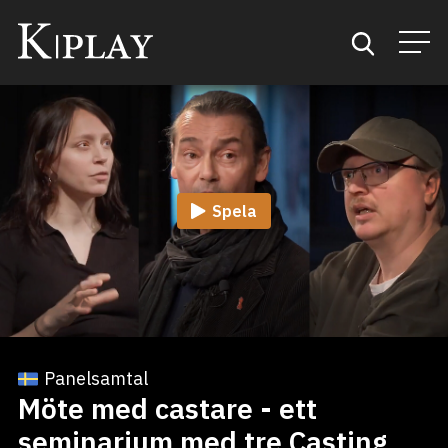
Start
Sök
Spela
Kategorier
Mina favoriter
Panelsamtal
Möte med castare - ett
seminarium med tre Casting