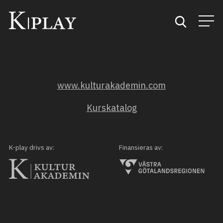
Start
www.kulturakademin.com
Sök
Kurskatalog
Kategorier
Mina favoriter
K-play drivs av:
Finansieras av: