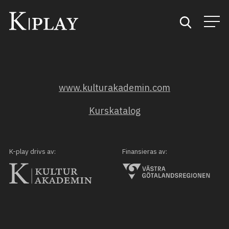
Start
www.kulturakademin.com
Sök
Kurskatalog
Kategorier
Mina favoriter
K-play drivs av:
Finansieras av: