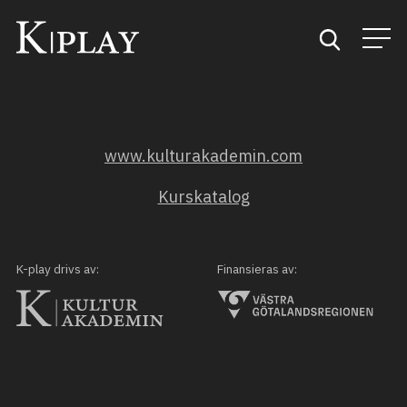
Start
www.kulturakademin.com
Sök
Kurskatalog
Kategorier
Mina favoriter
K-play drivs av:
Finansieras av: