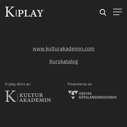
Start
www.kulturakademin.com
Sök
Kurskatalog
Kategorier
Mina favoriter
K-play drivs av:
Finansieras av: