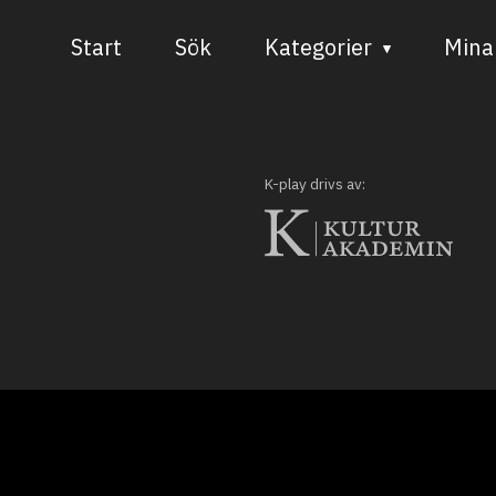
Start
Sök
Kategorier
Mina 
Audiovisuell media
Bild och form
K-play drivs av:
Dans
Musik
Teater