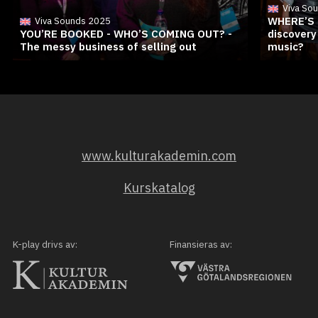
Viva So
WHERE’S 
Viva Sounds 2025
YOU’RE BOOKED - WHO’S COMING OUT? -
discovery
The messy business of selling out
music?
www.kulturakademin.com
Kurskatalog
K-play drivs av:
Finansieras av: