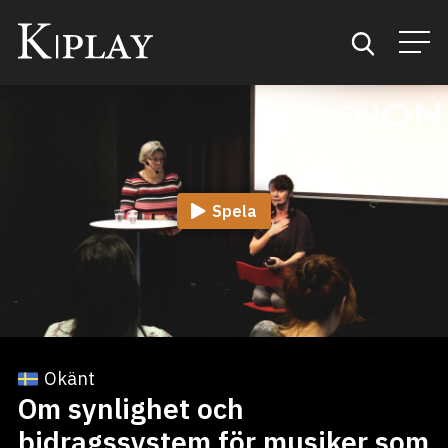
Start
Sök
Spela
Kategorier
Mina favoriter
Okänt
Om synlighet och
bidragssystem för musiker som