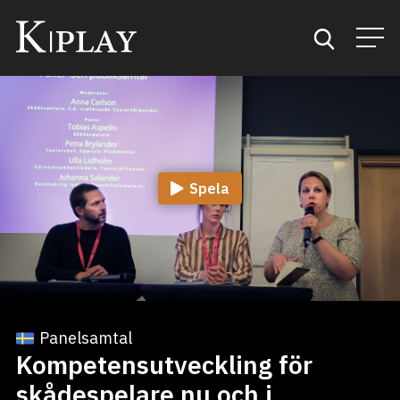
Start
Sök
Spela
Kategorier
Mina favoriter
Panelsamtal
Kompetensutveckling för
skådespelare nu och i