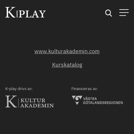
Start
www.kulturakademin.com
Sök
Kurskatalog
Kategorier
Mina favoriter
K-play drivs av:
Finansieras av: