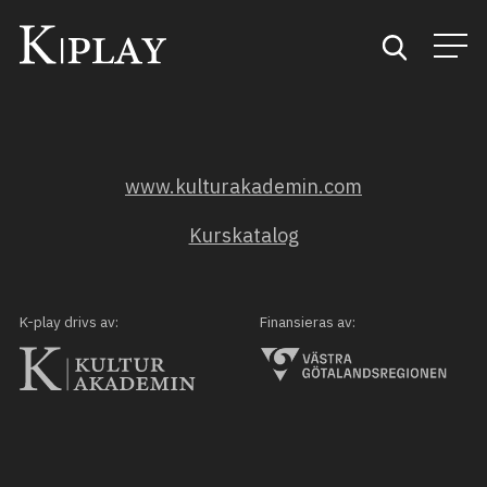
Start
www.kulturakademin.com
Sök
Kurskatalog
Kategorier
Mina favoriter
K-play drivs av:
Finansieras av: