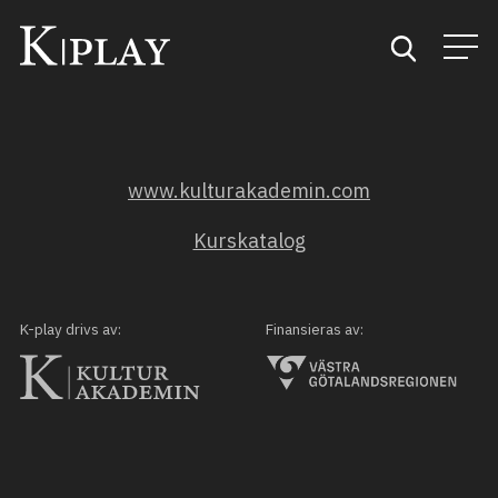
Start
www.kulturakademin.com
Sök
Kurskatalog
Kategorier
Mina favoriter
K-play drivs av:
Finansieras av: