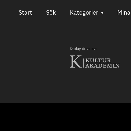
Start
Sök
Kategorier
Mina 
Audiovisuell media
Bild och form
K-play drivs av:
Dans
Musik
Teater