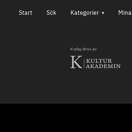
Start
Sök
Kategorier
Mina 
Audiovisuell media
Bild och form
K-play drivs av:
Dans
Musik
Teater