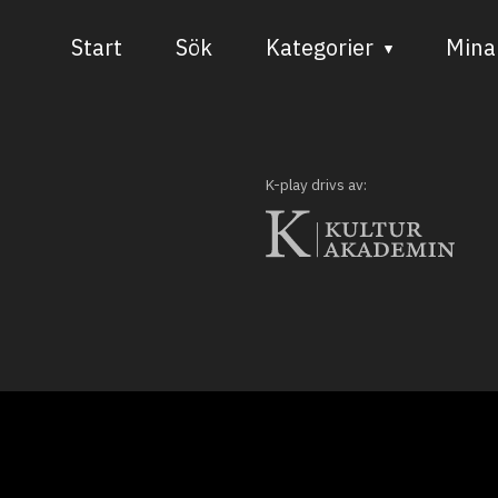
Start
Sök
Kategorier
Mina 
Audiovisuell media
Bild och form
K-play drivs av:
Dans
Musik
Teater