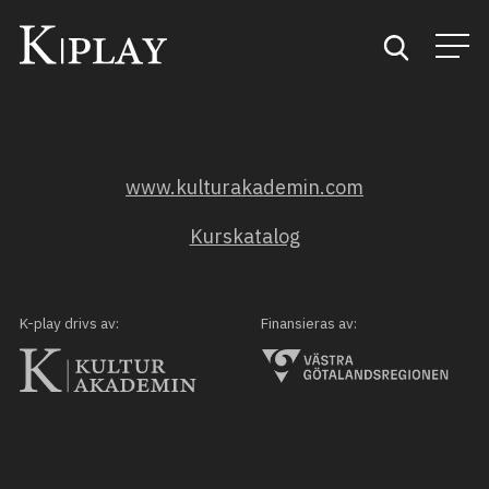
Start
www.kulturakademin.com
Sök
Kurskatalog
Kategorier
Mina favoriter
K-play drivs av:
Finansieras av: