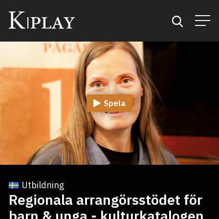
Start
Sök
Spela
Kategorier
Mina favoriter
Utbildning
Regionala arrangörsstödet för
barn & unga - kulturkatalogen