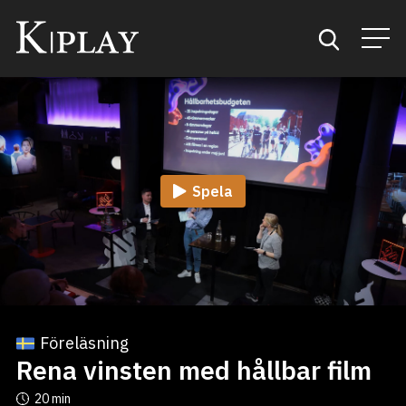
Start
Sök
Spela
Kategorier
Mina favoriter
Föreläsning
Rena vinsten med hållbar film
20 min