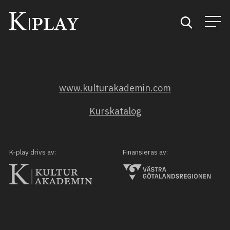
Start
www.kulturakademin.com
Sök
Kurskatalog
Kategorier
Mina favoriter
K-play drivs av:
Finansieras av: