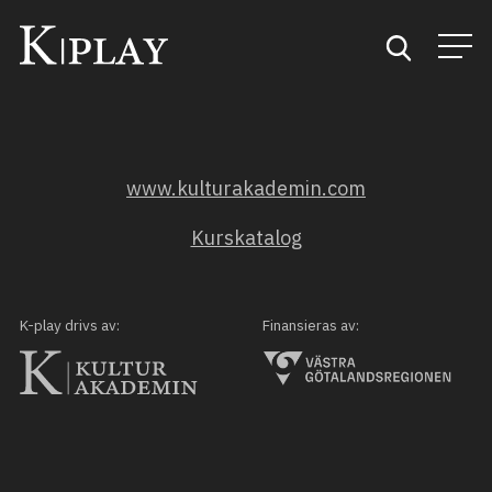
Start
www.kulturakademin.com
Sök
Kurskatalog
Kategorier
Mina favoriter
K-play drivs av:
Finansieras av: