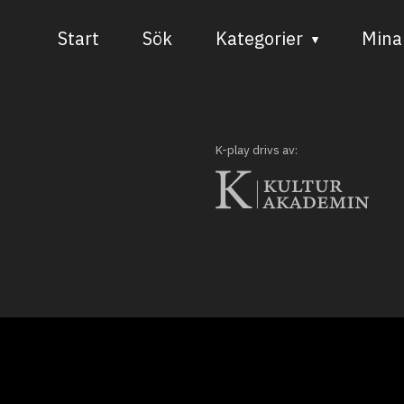
Start
Sök
Kategorier
Mina 
Audiovisuell media
Bild och form
K-play drivs av:
Dans
Musik
Teater