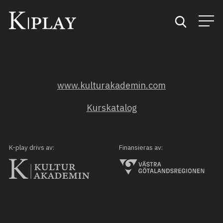
Start
www.kulturakademin.com
Sök
Kurskatalog
Kategorier
Mina favoriter
K-play drivs av:
Finansieras av: