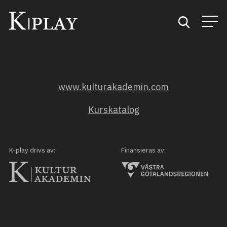
Start
www.kulturakademin.com
Sök
Kurskatalog
Kategorier
Mina favoriter
K-play drivs av:
Finansieras av: