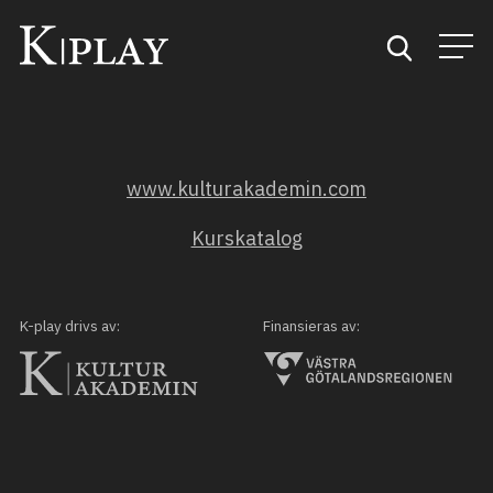
Start
www.kulturakademin.com
Sök
Kurskatalog
Kategorier
Mina favoriter
K-play drivs av:
Finansieras av: