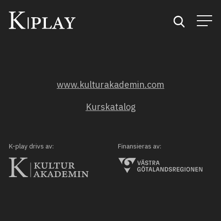
Start
www.kulturakademin.com
Sök
Kurskatalog
Kategorier
Mina favoriter
K-play drivs av:
Finansieras av: