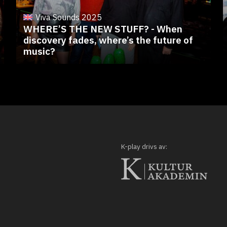
Viva Sounds 2025
WHERE’S THE NEW STUFF? - When
discovery fades, where’s the future of
music?
K-play drivs av: