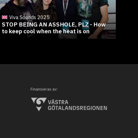
Viva Sounds 2025
V
STOP BEING AN ASSHOLE, PLZ - How
SEL
to keep cool when the heat is on
bra
Finansieras av: