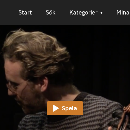
Start
Sök
Kategorier
Mina 
Audiovisuell media
Bild och form
Dans
Musik
Teater
Spela