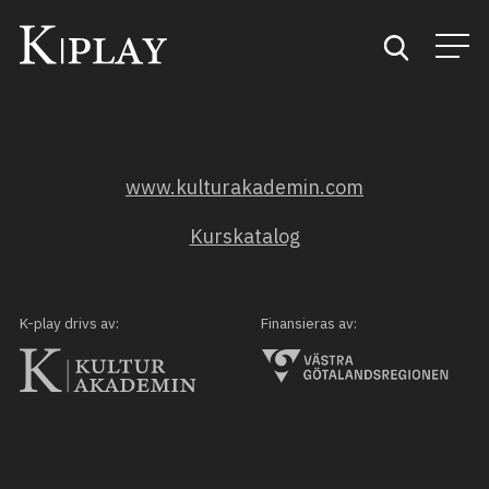
Start
www.kulturakademin.com
Sök
Kurskatalog
Kategorier
Mina favoriter
K-play drivs av:
Finansieras av: