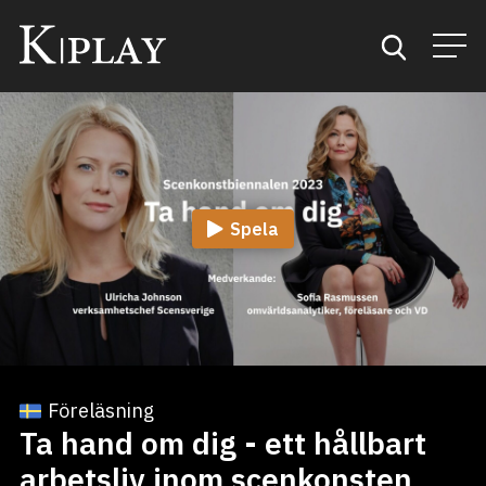
Start
Sök
Spela
Kategorier
Mina favoriter
Föreläsning
Ta hand om dig - ett hållbart
arbetsliv inom scenkonsten