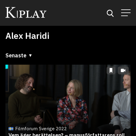
Alex Haridi
Start
Sök
Senaste
Senaste
Kategorier
A till Ö
Mina favoriter
Ö till A
Filmforum Sverige 2022
Vem äger berättelsen? – manusförfattarens roll