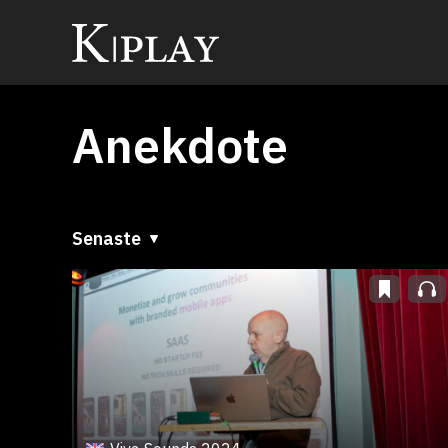
Anekdote
Senaste
Senaste
A till Ö
Ö till A