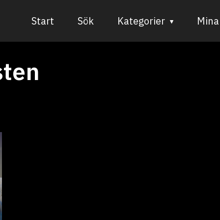
Start
Sök
Kategorier
Mina 
Audiovisuell media
sten
Bild och form
Dans
Musik
Teater