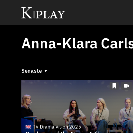
Anna-Klara Carl
Senaste
Senaste
A till Ö
Ö till A
TV Drama Vision 2025