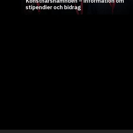
Konstnärsnämnden – information om
stipendier och bidrag