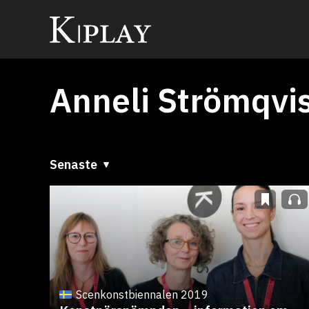
Anneli Strömqvi
Senaste
Senaste
A till Ö
Ö till A
Scenkonstbiennalen 2019