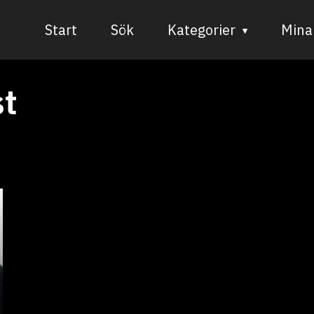
Start
Sök
Kategorier
Mina 
Audiovisuell media
st
Bild och form
Dans
Musik
Teater