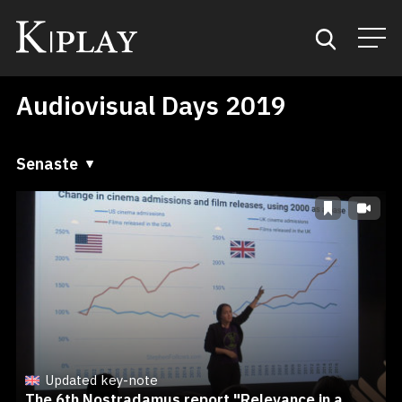
Audiovisual Days 2019
Start
Sök
Senaste
Senaste
Kategorier
A till Ö
Mina favoriter
Ö till A
Updated key-note
The 6th Nostradamus report "Relevance in a