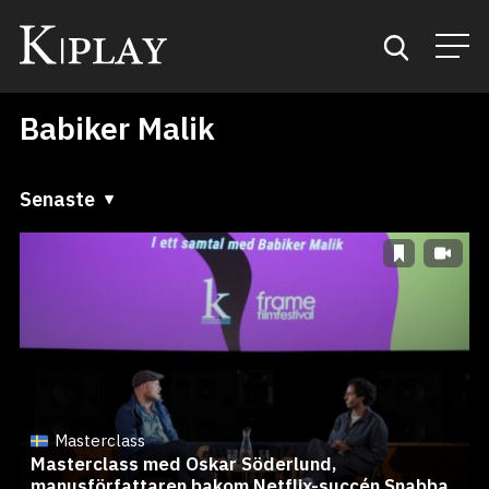
Babiker Malik
Start
Sök
Senaste
Senaste
Kategorier
A till Ö
Mina favoriter
Ö till A
Masterclass
Masterclass med Oskar Söderlund,
manusförfattaren bakom Netflix-succén Snabba